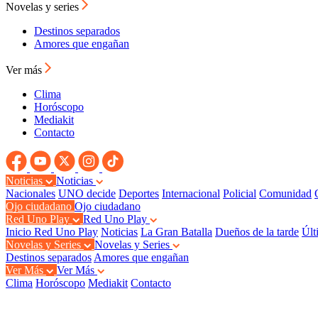
Novelas y series
Destinos separados
Amores que engañan
Ver más
Clima
Horóscopo
Mediakit
Contacto
Noticias
Noticias
Nacionales
UNO decide
Deportes
Internacional
Policial
Comunidad
Ojo ciudadano
Ojo ciudadano
Red Uno Play
Red Uno Play
Inicio Red Uno Play
Noticias
La Gran Batalla
Dueños de la tarde
Últ
Novelas y Series
Novelas y Series
Destinos separados
Amores que engañan
Ver Más
Ver Más
Clima
Horóscopo
Mediakit
Contacto