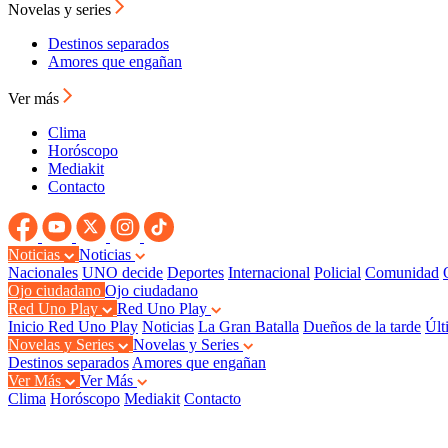
Novelas y series
Destinos separados
Amores que engañan
Ver más
Clima
Horóscopo
Mediakit
Contacto
Noticias
Noticias
Nacionales
UNO decide
Deportes
Internacional
Policial
Comunidad
Ojo ciudadano
Ojo ciudadano
Red Uno Play
Red Uno Play
Inicio Red Uno Play
Noticias
La Gran Batalla
Dueños de la tarde
Últ
Novelas y Series
Novelas y Series
Destinos separados
Amores que engañan
Ver Más
Ver Más
Clima
Horóscopo
Mediakit
Contacto