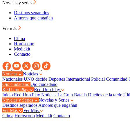
Novelas y series
Destinos separados
Amores que engañan
Ver más
Clima
Horóscopo
Mediakit
Contacto
Noticias
Noticias
Nacionales
UNO decide
Deportes
Internacional
Policial
Comunidad
Ojo ciudadano
Ojo ciudadano
Red Uno Play
Red Uno Play
Inicio Red Uno Play
Noticias
La Gran Batalla
Dueños de la tarde
Últ
Novelas y Series
Novelas y Series
Destinos separados
Amores que engañan
Ver Más
Ver Más
Clima
Horóscopo
Mediakit
Contacto