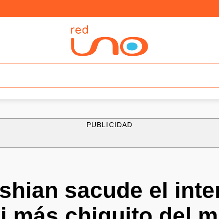
PUBLICIDAD
hian sacude el inter
i más chiquito del 