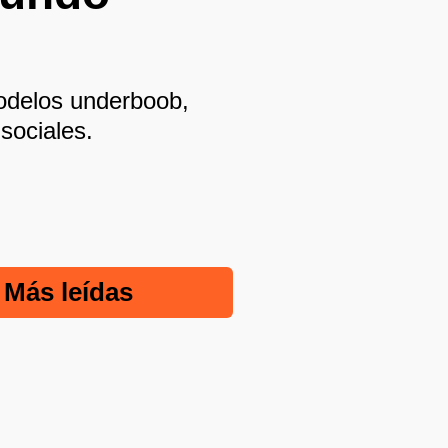
odelos underboob,
sociales.
Más leídas