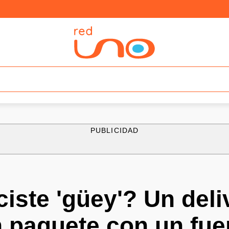
PUBLICIDAD
ciste 'güey'? Un deli
 paquete con un fue