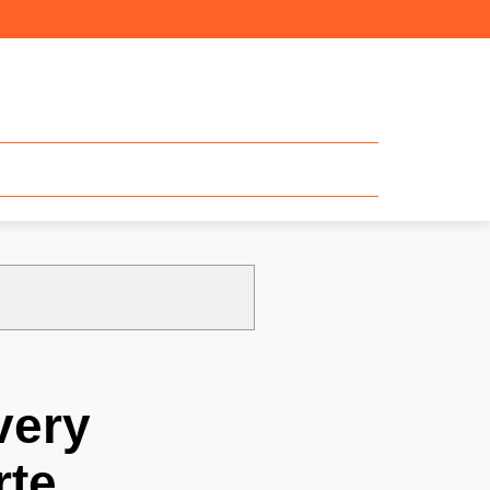
very
rte