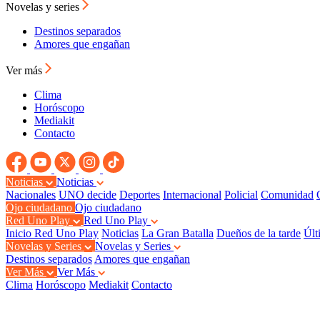
Novelas y series
Destinos separados
Amores que engañan
Ver más
Clima
Horóscopo
Mediakit
Contacto
Noticias
Noticias
Nacionales
UNO decide
Deportes
Internacional
Policial
Comunidad
Ojo ciudadano
Ojo ciudadano
Red Uno Play
Red Uno Play
Inicio Red Uno Play
Noticias
La Gran Batalla
Dueños de la tarde
Últ
Novelas y Series
Novelas y Series
Destinos separados
Amores que engañan
Ver Más
Ver Más
Clima
Horóscopo
Mediakit
Contacto