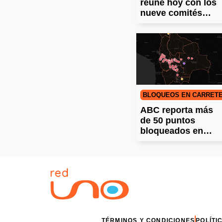
reúne hoy con los
nueve comités
cívicos en Santa
Cruz
BLOQUEOS EN CARRETE
ABC reporta más
de 50 puntos
bloqueados en
carreteras del país
TÉRMINOS Y CONDICIONES
POLÍTI