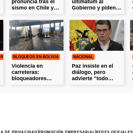
pronuncia tras el
ultimátum al
sismo en Chile y
Gobierno y piden
envía mensaje
estado de
excepción
RAS DE BOLIVIA
BLOQUEOS EN BOLIVIA
NACIONAL
Violencia en
Paz insiste en el
carreteras:
diálogo, pero
bloqueadores
advierte "todo
retoman rutas tras
tiene un límite"
operativo
CA DE PRIVACIDAD
PROMOCIÓN EMPRESARIAL
REDES OFICIALES