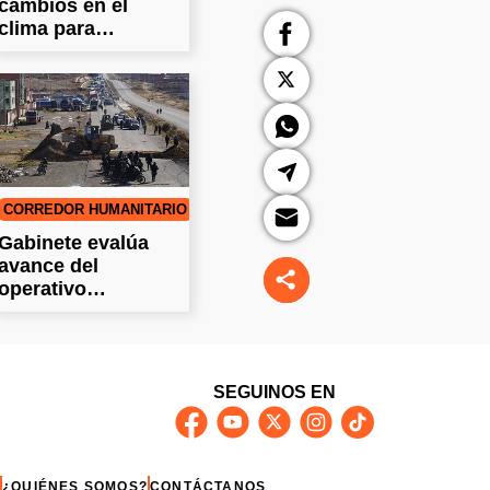
cambios en el
clima para
distintas ciudades
del país
CORREDOR HUMANITARIO
Gabinete evalúa
avance del
operativo
humanitario en
medio de bloqueos
SEGUINOS EN
¿QUIÉNES SOMOS?
CONTÁCTANOS