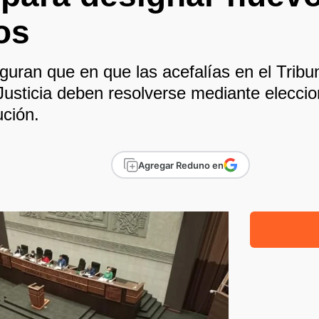
os
uran que en que las acefalías en el Tribuna
usticia deben resolverse mediante eleccion
ución.
Agregar Reduno en