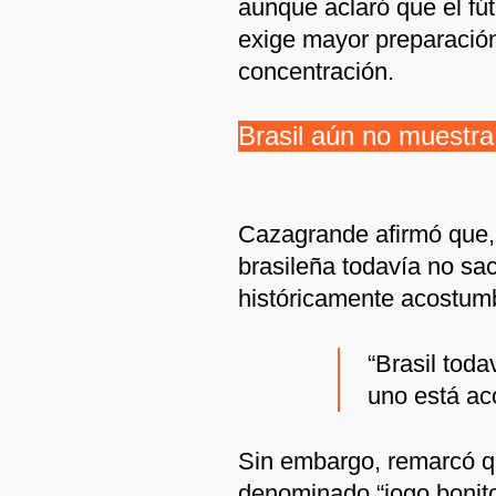
aunque aclaró que el fú
exige mayor preparación
concentración.
Brasil aún no muestra
Cazagrande afirmó que, a
brasileña todavía no sac
históricamente acostumb
“Brasil tod
uno está ac
Sin embargo, remarcó q
denominado “jogo bonito”