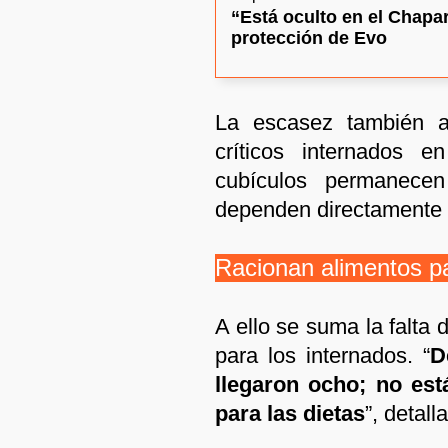
“Está oculto en el Chapa
protección de Evo
La escasez también af
críticos internados e
cubículos permanece
dependen directamente d
Racionan alimentos p
A ello se suma la falta d
para los internados. “
D
llegaron ocho; no est
para las dietas
”, detall