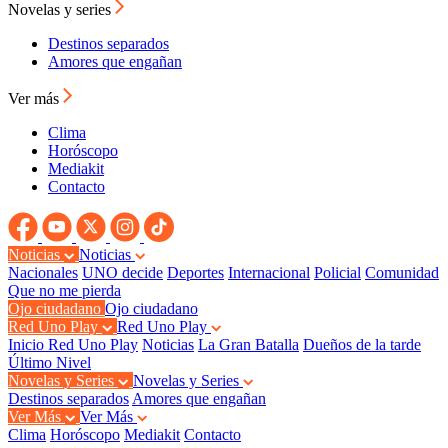
Novelas y series
Destinos separados
Amores que engañan
Ver más
Clima
Horóscopo
Mediakit
Contacto
Noticias
Noticias
Nacionales
UNO decide
Deportes
Internacional
Policial
Comunidad
Que no me pierda
Ojo ciudadano
Ojo ciudadano
Red Uno Play
Red Uno Play
Inicio Red Uno Play
Noticias
La Gran Batalla
Dueños de la tarde
Último Nivel
Novelas y Series
Novelas y Series
Destinos separados
Amores que engañan
Ver Más
Ver Más
Clima
Horóscopo
Mediakit
Contacto