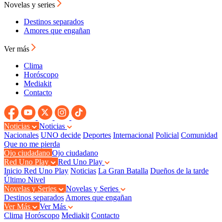
Novelas y series
Destinos separados
Amores que engañan
Ver más
Clima
Horóscopo
Mediakit
Contacto
Noticias
Noticias
Nacionales
UNO decide
Deportes
Internacional
Policial
Comunidad
Que no me pierda
Ojo ciudadano
Ojo ciudadano
Red Uno Play
Red Uno Play
Inicio Red Uno Play
Noticias
La Gran Batalla
Dueños de la tarde
Último Nivel
Novelas y Series
Novelas y Series
Destinos separados
Amores que engañan
Ver Más
Ver Más
Clima
Horóscopo
Mediakit
Contacto