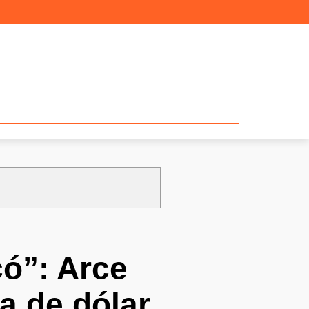
có”: Arce
ta de dólar