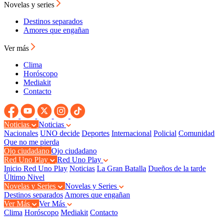
Novelas y series
Destinos separados
Amores que engañan
Ver más
Clima
Horóscopo
Mediakit
Contacto
Noticias
Noticias
Nacionales
UNO decide
Deportes
Internacional
Policial
Comunidad
Que no me pierda
Ojo ciudadano
Ojo ciudadano
Red Uno Play
Red Uno Play
Inicio Red Uno Play
Noticias
La Gran Batalla
Dueños de la tarde
Último Nivel
Novelas y Series
Novelas y Series
Destinos separados
Amores que engañan
Ver Más
Ver Más
Clima
Horóscopo
Mediakit
Contacto