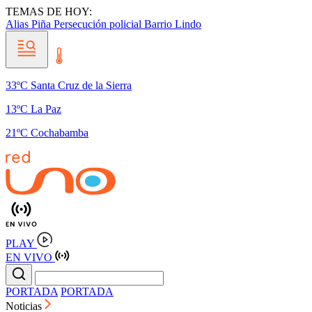
TEMAS DE HOY:
Alias Piña
Persecución policial
Barrio Lindo
33ºC Santa Cruz de la Sierra
13ºC La Paz
21ºC Cochabamba
PLAY
EN VIVO
PORTADA
PORTADA
Noticias