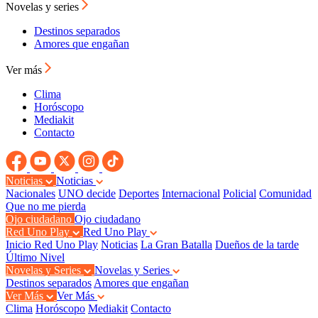
Novelas y series
Destinos separados
Amores que engañan
Ver más
Clima
Horóscopo
Mediakit
Contacto
Noticias
Noticias
Nacionales
UNO decide
Deportes
Internacional
Policial
Comunidad
Que no me pierda
Ojo ciudadano
Ojo ciudadano
Red Uno Play
Red Uno Play
Inicio Red Uno Play
Noticias
La Gran Batalla
Dueños de la tarde
Último Nivel
Novelas y Series
Novelas y Series
Destinos separados
Amores que engañan
Ver Más
Ver Más
Clima
Horóscopo
Mediakit
Contacto