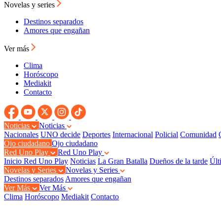
Novelas y series
Destinos separados
Amores que engañan
Ver más
Clima
Horóscopo
Mediakit
Contacto
Noticias
Noticias
Nacionales
UNO decide
Deportes
Internacional
Policial
Comunidad
Ojo ciudadano
Ojo ciudadano
Red Uno Play
Red Uno Play
Inicio Red Uno Play
Noticias
La Gran Batalla
Dueños de la tarde
Últ
Novelas y Series
Novelas y Series
Destinos separados
Amores que engañan
Ver Más
Ver Más
Clima
Horóscopo
Mediakit
Contacto