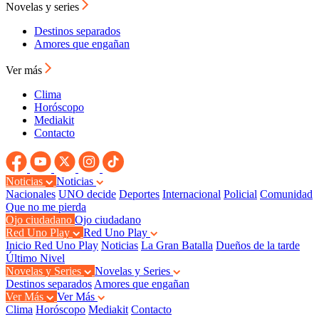
Novelas y series
Destinos separados
Amores que engañan
Ver más
Clima
Horóscopo
Mediakit
Contacto
Noticias
Noticias
Nacionales
UNO decide
Deportes
Internacional
Policial
Comunidad
Que no me pierda
Ojo ciudadano
Ojo ciudadano
Red Uno Play
Red Uno Play
Inicio Red Uno Play
Noticias
La Gran Batalla
Dueños de la tarde
Último Nivel
Novelas y Series
Novelas y Series
Destinos separados
Amores que engañan
Ver Más
Ver Más
Clima
Horóscopo
Mediakit
Contacto