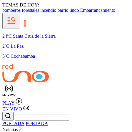
TEMAS DE HOY:
bomberos forestales
incendio barrio lindo
Embarrancamiento
24ºC Santa Cruz de la Sierra
2ºC La Paz
5ºC Cochabamba
PLAY
EN VIVO
PORTADA
PORTADA
Noticias