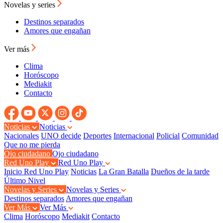
Novelas y series
Destinos separados
Amores que engañan
Ver más
Clima
Horóscopo
Mediakit
Contacto
Noticias
Noticias
Nacionales
UNO decide
Deportes
Internacional
Policial
Comunidad
Que no me pierda
Ojo ciudadano
Ojo ciudadano
Red Uno Play
Red Uno Play
Inicio Red Uno Play
Noticias
La Gran Batalla
Dueños de la tarde
Último Nivel
Novelas y Series
Novelas y Series
Destinos separados
Amores que engañan
Ver Más
Ver Más
Clima
Horóscopo
Mediakit
Contacto