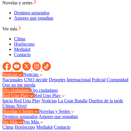
Novelas y series
Destinos separados
Amores que engañan
Ver más
Clima
Horóscopo
Mediakit
Contacto
Noticias
Noticias
Nacionales
UNO decide
Deportes
Internacional
Policial
Comunidad
Que no me pierda
Ojo ciudadano
Ojo ciudadano
Red Uno Play
Red Uno Play
Inicio Red Uno Play
Noticias
La Gran Batalla
Dueños de la tarde
Último Nivel
Novelas y Series
Novelas y Series
Destinos separados
Amores que engañan
Ver Más
Ver Más
Clima
Horóscopo
Mediakit
Contacto