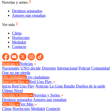
Novelas y series
Destinos separados
Amores que engañan
Ver más
Clima
Horóscopo
Mediakit
Contacto
Noticias
Noticias
Nacionales
UNO decide
Deportes
Internacional
Policial
Comunidad
Que no me pierda
Ojo ciudadano
Ojo ciudadano
Red Uno Play
Red Uno Play
Inicio Red Uno Play
Noticias
La Gran Batalla
Dueños de la tarde
Último Nivel
Novelas y Series
Novelas y Series
Destinos separados
Amores que engañan
Ver Más
Ver Más
Clima
Horóscopo
Mediakit
Contacto