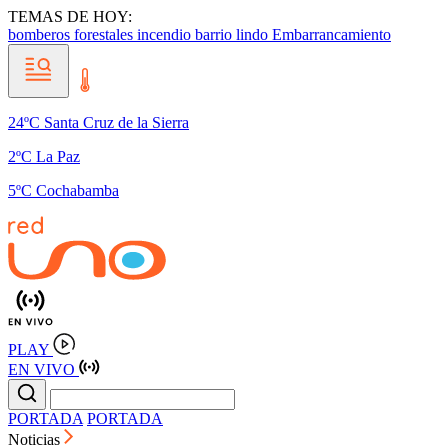
TEMAS DE HOY:
bomberos forestales
incendio barrio lindo
Embarrancamiento
24ºC Santa Cruz de la Sierra
2ºC La Paz
5ºC Cochabamba
PLAY
EN VIVO
PORTADA
PORTADA
Noticias