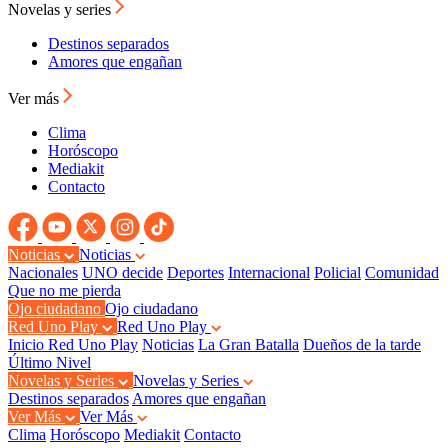
Novelas y series
Destinos separados
Amores que engañan
Ver más
Clima
Horóscopo
Mediakit
Contacto
Noticias
Noticias
Nacionales
UNO decide
Deportes
Internacional
Policial
Comunidad
Que no me pierda
Ojo ciudadano
Ojo ciudadano
Red Uno Play
Red Uno Play
Inicio Red Uno Play
Noticias
La Gran Batalla
Dueños de la tarde
Último Nivel
Novelas y Series
Novelas y Series
Destinos separados
Amores que engañan
Ver Más
Ver Más
Clima
Horóscopo
Mediakit
Contacto