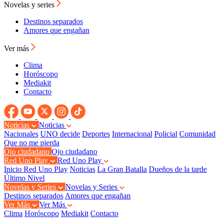
Novelas y series
Destinos separados
Amores que engañan
Ver más
Clima
Horóscopo
Mediakit
Contacto
Noticias
Noticias
Nacionales
UNO decide
Deportes
Internacional
Policial
Comunidad
Que no me pierda
Ojo ciudadano
Ojo ciudadano
Red Uno Play
Red Uno Play
Inicio Red Uno Play
Noticias
La Gran Batalla
Dueños de la tarde
Último Nivel
Novelas y Series
Novelas y Series
Destinos separados
Amores que engañan
Ver Más
Ver Más
Clima
Horóscopo
Mediakit
Contacto