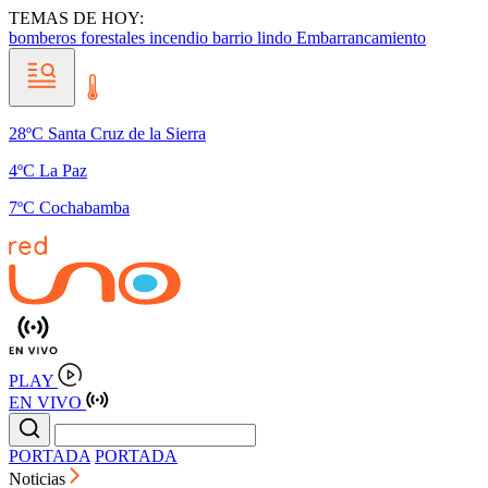
TEMAS DE HOY:
bomberos forestales
incendio barrio lindo
Embarrancamiento
28ºC Santa Cruz de la Sierra
4ºC La Paz
7ºC Cochabamba
PLAY
EN VIVO
PORTADA
PORTADA
Noticias