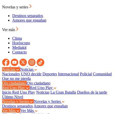
Novelas y series
Destinos separados
Amores que engañan
Ver más
Clima
Horóscopo
Mediakit
Contacto
Noticias
Noticias
Nacionales
UNO decide
Deportes
Internacional
Policial
Comunidad
Que no me pierda
Ojo ciudadano
Ojo ciudadano
Red Uno Play
Red Uno Play
Inicio Red Uno Play
Noticias
La Gran Batalla
Dueños de la tarde
Último Nivel
Novelas y Series
Novelas y Series
Destinos separados
Amores que engañan
Ver Más
Ver Más