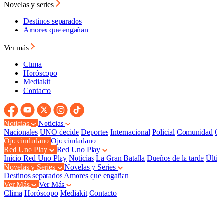
Novelas y series
Destinos separados
Amores que engañan
Ver más
Clima
Horóscopo
Mediakit
Contacto
Noticias
Noticias
Nacionales
UNO decide
Deportes
Internacional
Policial
Comunidad
Ojo ciudadano
Ojo ciudadano
Red Uno Play
Red Uno Play
Inicio Red Uno Play
Noticias
La Gran Batalla
Dueños de la tarde
Últ
Novelas y Series
Novelas y Series
Destinos separados
Amores que engañan
Ver Más
Ver Más
Clima
Horóscopo
Mediakit
Contacto