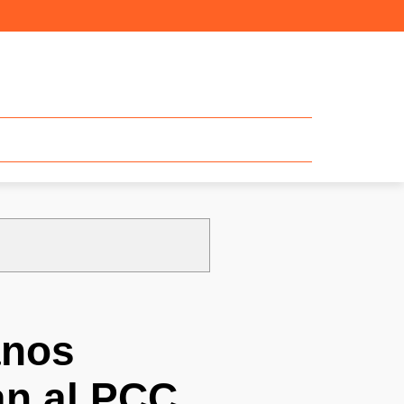
anos
an al PCC