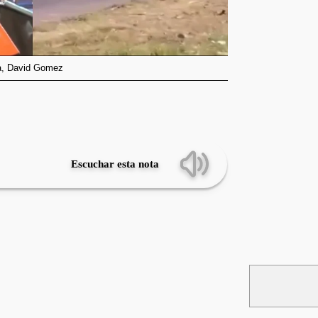
ía, David Gomez
Escuchar esta nota