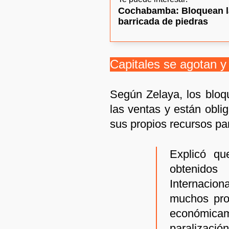
Cochabamba: Bloquean la
barricada de piedras
Capitales se agotan y
Según Zelaya, los bloq
las ventas y están obli
sus propios recursos par
Explicó que
obtenidos
Internaci
muchos pro
económic
paralizaci