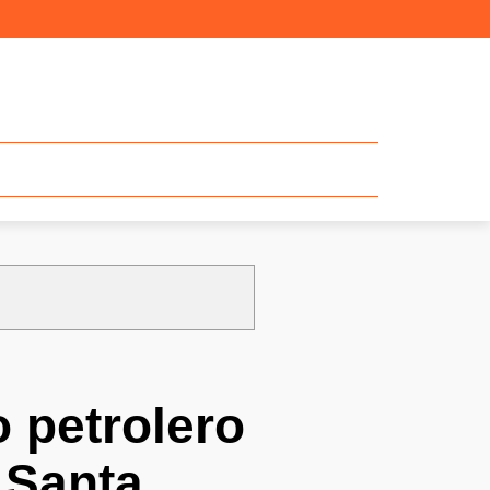
o petrolero
 Santa