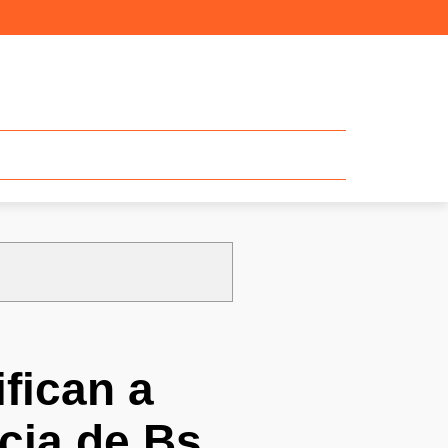
fican a
cia de Bs