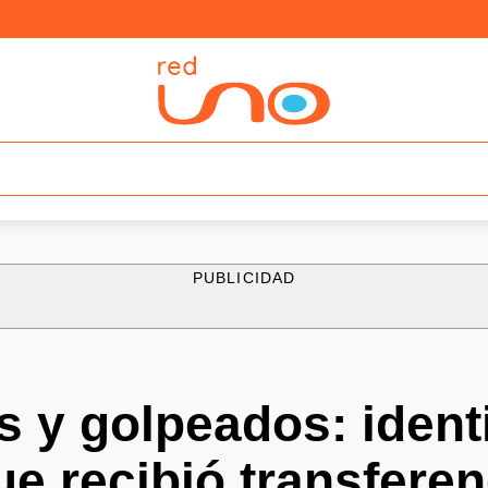
PUBLICIDAD
 y golpeados: identi
e recibió transferen