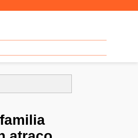
familia
n atraco