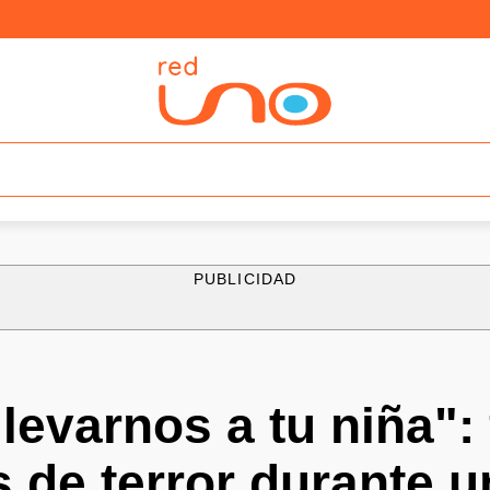
PUBLICIDAD
levarnos a tu niña": 
s de terror durante u