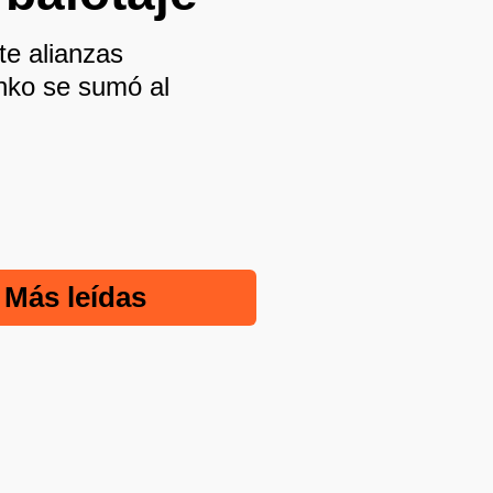
te alianzas
anko se sumó al
Más leídas