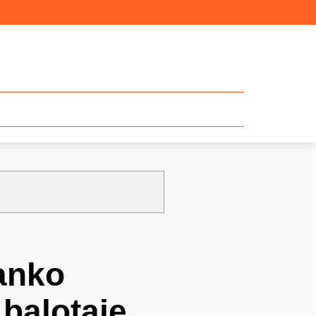
ranko
 balotaje