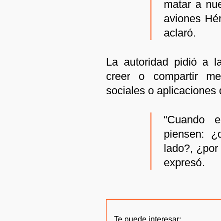
matar a nue
aviones Hér
aclaró.
La autoridad pidió a l
creer o compartir me
sociales o aplicaciones
“Cuando e
piensen: ¿
lado?, ¿por
expresó.
Te puede interesar: