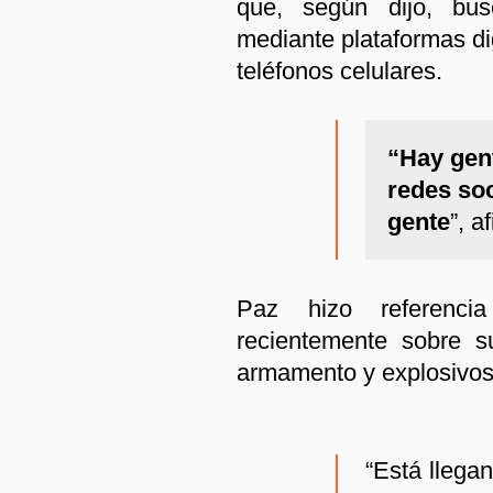
que, según dijo, bu
mediante plataformas di
teléfonos celulares.
“Hay gen
redes soc
gente
”, a
Paz hizo referenci
recientemente sobre s
armamento y explosivos
“Está llega