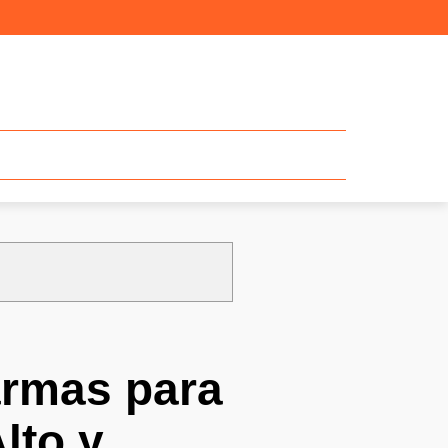
armas para
lto y