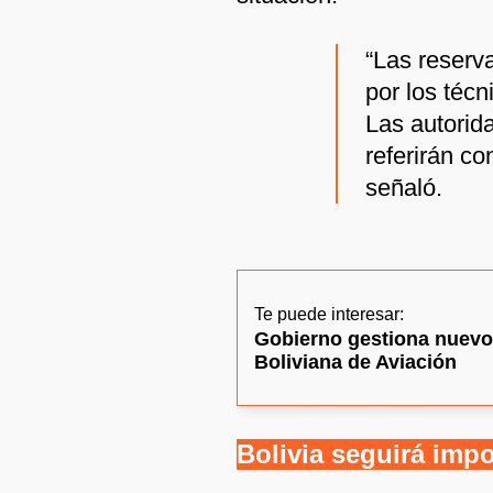
“Las reserv
por los téc
Las autorid
referirán co
señaló.
Te puede interesar:
Gobierno gestiona nuevo
Boliviana de Aviación
Bolivia seguirá imp