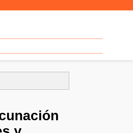
acunación
es y