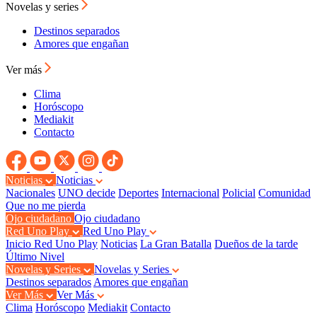
Novelas y series
Destinos separados
Amores que engañan
Ver más
Clima
Horóscopo
Mediakit
Contacto
Noticias
Noticias
Nacionales
UNO decide
Deportes
Internacional
Policial
Comunidad
Que no me pierda
Ojo ciudadano
Ojo ciudadano
Red Uno Play
Red Uno Play
Inicio Red Uno Play
Noticias
La Gran Batalla
Dueños de la tarde
Último Nivel
Novelas y Series
Novelas y Series
Destinos separados
Amores que engañan
Ver Más
Ver Más
Clima
Horóscopo
Mediakit
Contacto