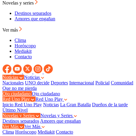
Novelas y series
Destinos separados
Amores que engañan
Ver más
Clima
Horóscopo
Mediakit
Contacto
Noticias
Noticias
Nacionales
UNO decide
Deportes
Internacional
Policial
Comunidad
Que no me pierda
Ojo ciudadano
Ojo ciudadano
Red Uno Play
Red Uno Play
Inicio Red Uno Play
Noticias
La Gran Batalla
Dueños de la tarde
Último Nivel
Novelas y Series
Novelas y Series
Destinos separados
Amores que engañan
Ver Más
Ver Más
Clima
Horóscopo
Mediakit
Contacto