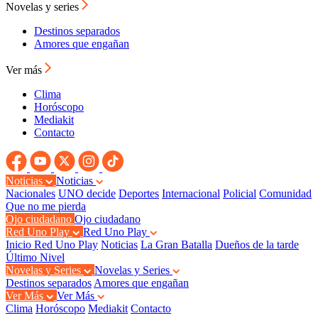
Novelas y series
Destinos separados
Amores que engañan
Ver más
Clima
Horóscopo
Mediakit
Contacto
Noticias
Noticias
Nacionales
UNO decide
Deportes
Internacional
Policial
Comunidad
Que no me pierda
Ojo ciudadano
Ojo ciudadano
Red Uno Play
Red Uno Play
Inicio Red Uno Play
Noticias
La Gran Batalla
Dueños de la tarde
Último Nivel
Novelas y Series
Novelas y Series
Destinos separados
Amores que engañan
Ver Más
Ver Más
Clima
Horóscopo
Mediakit
Contacto