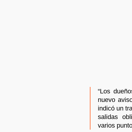
“Los dueño
nuevo aviso
indicó un tr
salidas ob
varios punt