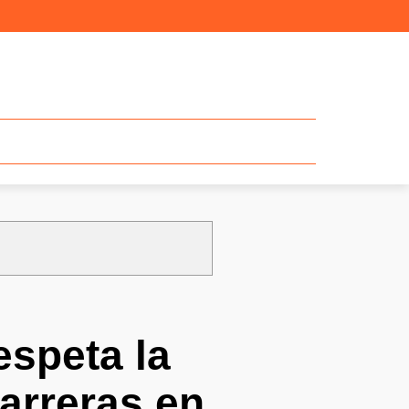
espeta la
barreras en