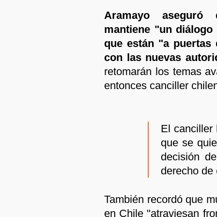
Aramayo aseguró q
mantiene "un diálogo 
que están "a puertas 
con las nuevas autori
retomarán los temas a
entonces canciller chile
El canciller
que se quier
decisión d
derecho de e
También recordó que m
en Chile "atraviesan fr