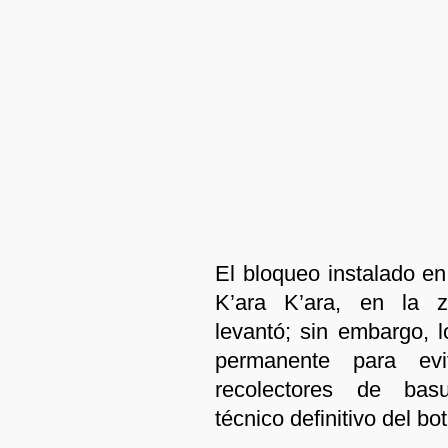
El bloqueo instalado en 
K’ara K’ara, en la
levantó; sin embargo, l
permanente para ev
recolectores de bas
técnico definitivo del bo