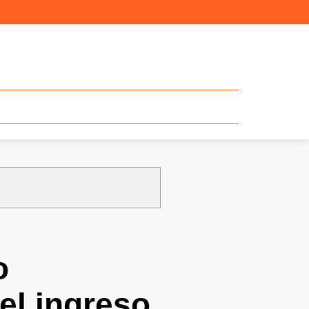
o
el ingreso