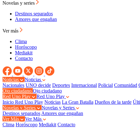
Novelas y series
Destinos separados
Amores que engañan
Ver más
Clima
Horóscopo
Mediakit
Contacto
Noticias
Noticias
Nacionales
UNO decide
Deportes
Internacional
Policial
Comunidad
Ojo ciudadano
Ojo ciudadano
Red Uno Play
Red Uno Play
Inicio Red Uno Play
Noticias
La Gran Batalla
Dueños de la tarde
Últ
Novelas y Series
Novelas y Series
Destinos separados
Amores que engañan
Ver Más
Ver Más
Clima
Horóscopo
Mediakit
Contacto