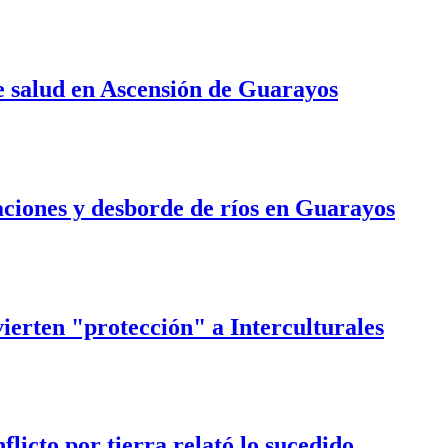
 salud en Ascensión de Guarayos
iones y desborde de ríos en Guarayos
ierten "protección" a Interculturales
licto por tierra relató lo sucedido