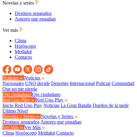
Novelas y series
Destinos separados
Amores que engañan
Ver más
Clima
Horóscopo
Mediakit
Contacto
Noticias
Noticias
Nacionales
UNO decide
Deportes
Internacional
Policial
Comunidad
Que no me pierda
Ojo ciudadano
Ojo ciudadano
Red Uno Play
Red Uno Play
Inicio Red Uno Play
Noticias
La Gran Batalla
Dueños de la tarde
Último Nivel
Novelas y Series
Novelas y Series
Destinos separados
Amores que engañan
Ver Más
Ver Más
Clima
Horóscopo
Mediakit
Contacto