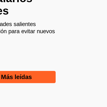
es
dades salientes
ión para evitar nuevos
Más leídas