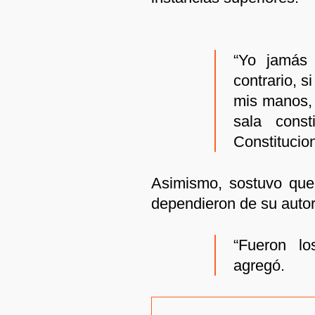
“Yo jamás 
contrario, s
mis manos, l
sala const
Constitucion
Asimismo, sostuvo que 
dependieron de su autor
“Fueron lo
agregó.