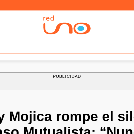
PUBLICIDAD
 Mojica rompe el si
aso Mutualista: “Nun