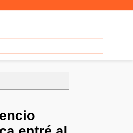
lencio
ca entré al