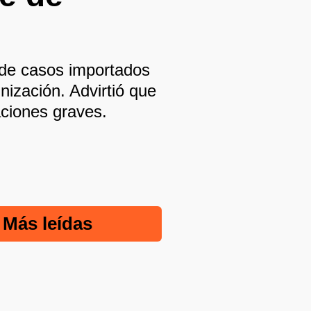
a de casos importados
ización. Advirtió que
aciones graves.
Más leídas