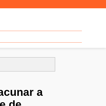
acunar a
te de