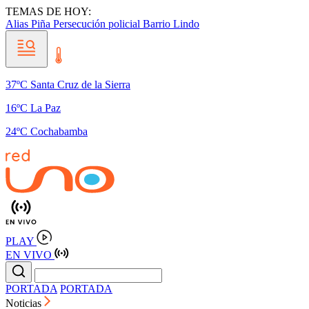
TEMAS DE HOY:
Alias Piña
Persecución policial
Barrio Lindo
37ºC Santa Cruz de la Sierra
16ºC La Paz
24ºC Cochabamba
PLAY
EN VIVO
PORTADA
PORTADA
Noticias