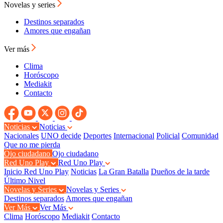
Novelas y series
Destinos separados
Amores que engañan
Ver más
Clima
Horóscopo
Mediakit
Contacto
Noticias
Noticias
Nacionales
UNO decide
Deportes
Internacional
Policial
Comunidad
Que no me pierda
Ojo ciudadano
Ojo ciudadano
Red Uno Play
Red Uno Play
Inicio Red Uno Play
Noticias
La Gran Batalla
Dueños de la tarde
Último Nivel
Novelas y Series
Novelas y Series
Destinos separados
Amores que engañan
Ver Más
Ver Más
Clima
Horóscopo
Mediakit
Contacto