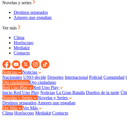
Novelas y series
Destinos separados
Amores que engañan
Ver más
Clima
Horóscopo
Mediakit
Contacto
Noticias
Noticias
Nacionales
UNO decide
Deportes
Internacional
Policial
Comunidad
Ojo ciudadano
Ojo ciudadano
Red Uno Play
Red Uno Play
Inicio Red Uno Play
Noticias
La Gran Batalla
Dueños de la tarde
Últ
Novelas y Series
Novelas y Series
Destinos separados
Amores que engañan
Ver Más
Ver Más
Clima
Horóscopo
Mediakit
Contacto