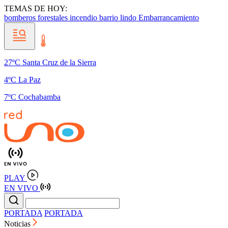
TEMAS DE HOY:
bomberos forestales
incendio barrio lindo
Embarrancamiento
27ºC Santa Cruz de la Sierra
4ºC La Paz
7ºC Cochabamba
PLAY
EN VIVO
PORTADA
PORTADA
Noticias