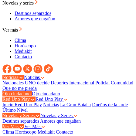
Novelas y series
Destinos separados
Amores que engañan
Ver más
Clima
Horóscopo
Mediakit
Contacto
Noticias
Noticias
Nacionales
UNO decide
Deportes
Internacional
Policial
Comunidad
Que no me pierda
Ojo ciudadano
Ojo ciudadano
Red Uno Play
Red Uno Play
Inicio Red Uno Play
Noticias
La Gran Batalla
Dueños de la tarde
Último Nivel
Novelas y Series
Novelas y Series
Destinos separados
Amores que engañan
Ver Más
Ver Más
Clima
Horóscopo
Mediakit
Contacto