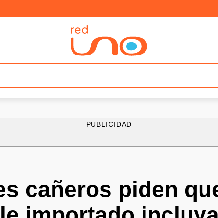
PUBLICIDAD
es cañeros piden qu
e importado incluya