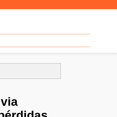
via
pérdidas,